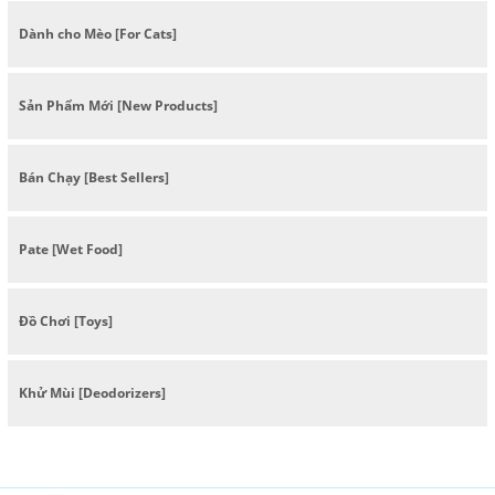
Dành cho Mèo [For Cats]
Sản Phẩm Mới [New Products]
Bán Chạy [Best Sellers]
Pate [Wet Food]
Đồ Chơi [Toys]
Khử Mùi [Deodorizers]