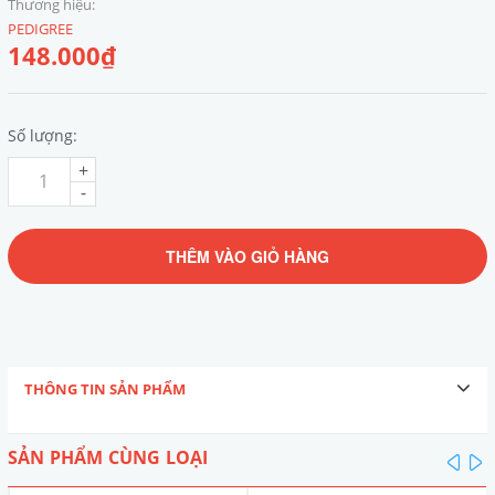
Thương hiệu:
PEDIGREE
148.000₫
Số lượng:
+
-
THÊM VÀO GIỎ HÀNG
THÔNG TIN SẢN PHẨM
SẢN PHẨM CÙNG LOẠI
pre
n