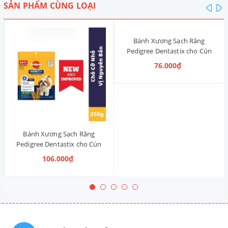
SẢN PHẨM CÙNG LOẠI
pre
n
Bánh Xương Sạch Răng
Pedigree Dentastix cho Cún
nhỏ 120g (14 Thanh, Vị Truyền
76.000₫
Thống)
Bánh Xương Sạch Răng
Pedigree Dentastix cho Cún
vừa 210g (14 Thanh, Vị Truyền
106.000₫
Thống)