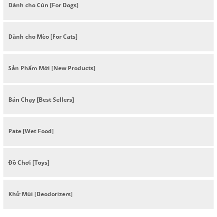
Dành cho Cún [For Dogs]
Dành cho Mèo [For Cats]
Sản Phẩm Mới [New Products]
Bán Chạy [Best Sellers]
Pate [Wet Food]
Đồ Chơi [Toys]
Khử Mùi [Deodorizers]