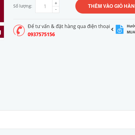
+
THÊM VÀO GIỎ HÀ
Số lượng:
-
Để tư vấn & đặt hàng qua điện thoại
Hướ
MUA
0937575156