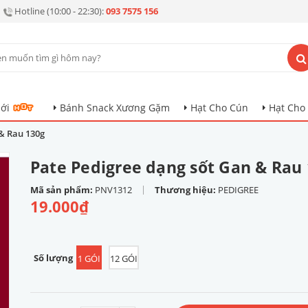
Hotline (10:00 - 22:30):
093 7575 156
ới
Bánh Snack Xương Gặm
Hạt Cho Cún
Hạt Cho
 & Rau 130g
Pate Pedigree dạng sốt Gan & Rau
|
Mã sản phẩm:
PNV1312
Thương hiệu:
PEDIGREE
19.000₫
Số lượng
1 GÓI
12 GÓI