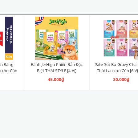
ch Răng
Bánh JerHigh Phiên Bản Đặc
Pate Sốt Bò Gravy Cha
x cho Cún
Biệt THAI STYLE [4 Vị]
Thái Lan cho Cún [6 Vị
anh, Vị
45.000₫
30.000₫
ng)