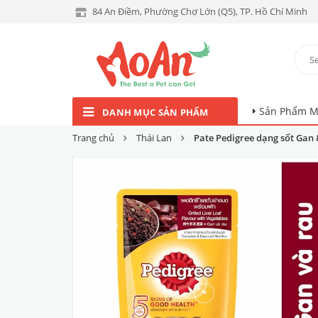
84 An Điềm, Phường Chợ Lớn (Q5), TP. Hồ Chí Minh
Sản Phẩm M
DANH MỤC SẢN PHẨM
Trang chủ
Thái Lan
Pate Pedigree dạng sốt Gan