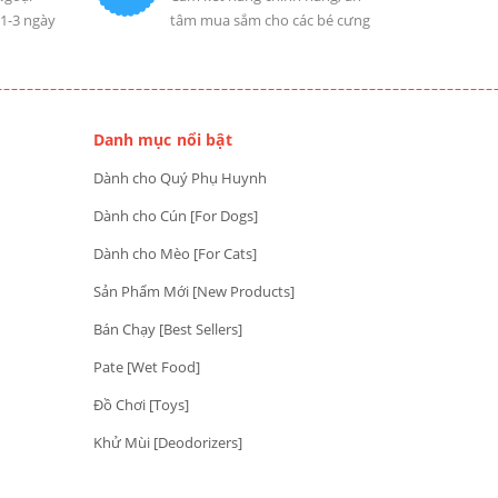
 1-3 ngày
tâm mua sắm cho các bé cưng
Danh mục nổi bật
Dành cho Quý Phụ Huynh
Dành cho Cún [For Dogs]
Dành cho Mèo [For Cats]
Sản Phẩm Mới [New Products]
Bán Chạy [Best Sellers]
Pate [Wet Food]
Đồ Chơi [Toys]
Khử Mùi [Deodorizers]