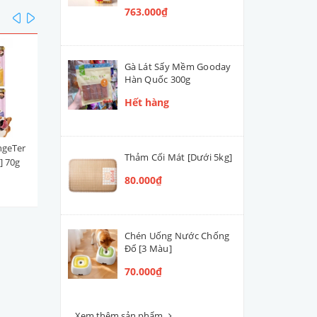
763.000₫
prev
next
Gà Lát Sấy Mềm Gooday
Hàn Quốc 300g
Hết hàng
ngeTer
Súp Thưởng | Sốt Ciao Churu
Xúc xích DeliSci Thái Lan 2
Thảm Cối Mát [Dưới 5kg]
] 70g
Thái Lan Cá Ngừ Mix (Hộp
[Cá Ngừ]
100 tuýp)
80.000₫
763.000₫
25.000₫
Chén Uống Nước Chống
Đổ [3 Màu]
70.000₫
Xem thêm sản phẩm