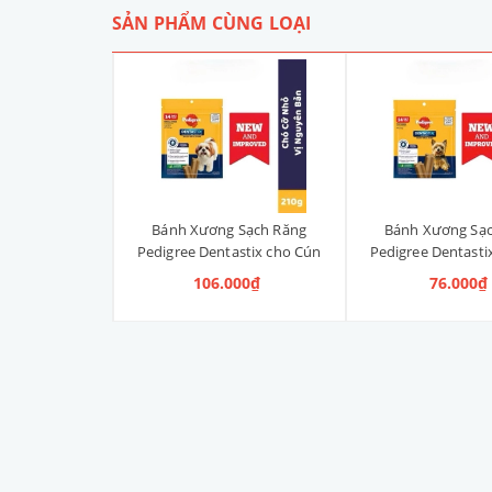
SẢN PHẨM CÙNG LOẠI
 Sạch Răng
Bánh Xương Sạch Răng
Bánh Xương Sạ
astix cho Cún
Pedigree Dentastix cho Cún
Pedigree Dentasti
anh, Vị Truyền
vừa 210g (14 Thanh, Vị
nhỏ 120g (14 Th
000₫
106.000₫
76.000₫
ng)
Truyền Thống)
Truyền Thố