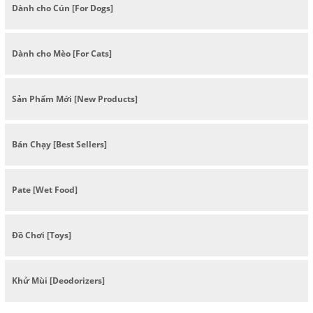
Dành cho Cún [For Dogs]
Dành cho Mèo [For Cats]
Sản Phẩm Mới [New Products]
Bán Chạy [Best Sellers]
Pate [Wet Food]
Đồ Chơi [Toys]
Khử Mùi [Deodorizers]