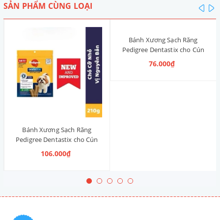
SẢN PHẨM CÙNG LOẠI
pre
n
Bánh Xương Sạch Răng
Pedigree Dentastix cho Cún
nhỏ 120g (14 Thanh, Vị Truyền
76.000₫
Thống)
Bánh Xương Sạch Răng
Pedigree Dentastix cho Cún
vừa 210g (14 Thanh, Vị Truyền
106.000₫
Thống)