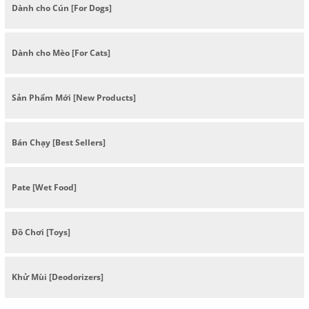
Dành cho Cún [For Dogs]
Dành cho Mèo [For Cats]
Sản Phẩm Mới [New Products]
Bán Chạy [Best Sellers]
Pate [Wet Food]
Đồ Chơi [Toys]
Khử Mùi [Deodorizers]