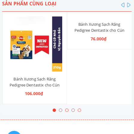
SẢN PHẨM CÙNG LOẠI
pre
n
Bánh Xương Sạch Răng
Pedigree Dentastix cho Cún
nhỏ 120g (14 Thanh, Vị Truyền
76.000₫
Thống)
Bánh Xương Sạch Răng
Pedigree Dentastix cho Cún
vừa 210g (14 Thanh, Vị Truyền
106.000₫
Thống)