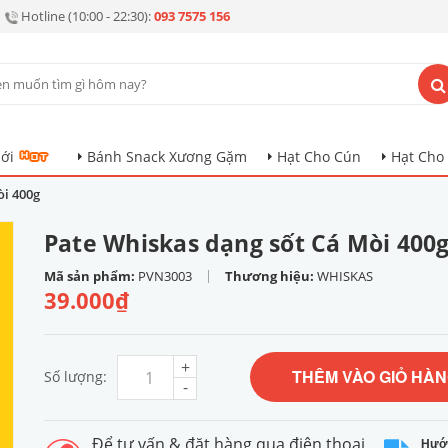
Hotline (10:00 - 22:30):
093 7575 156
ới
Bánh Snack Xương Gặm
Hạt Cho Cún
Hạt Cho
òi 400g
Pate Whiskas dạng sốt Cá Mòi 400
|
Mã sản phẩm:
PVN3003
Thương hiệu:
WHISKAS
39.000₫
+
THÊM VÀO GIỎ HÀ
Số lượng:
-
Để tư vấn & đặt hàng qua điện thoại
Hướ