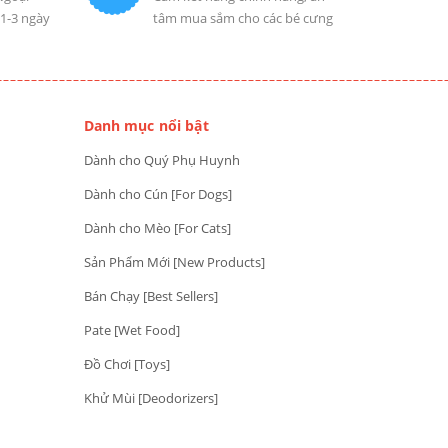
 1-3 ngày
tâm mua sắm cho các bé cưng
Danh mục nổi bật
Dành cho Quý Phụ Huynh
Dành cho Cún [For Dogs]
Dành cho Mèo [For Cats]
Sản Phẩm Mới [New Products]
Bán Chạy [Best Sellers]
Pate [Wet Food]
Đồ Chơi [Toys]
Khử Mùi [Deodorizers]