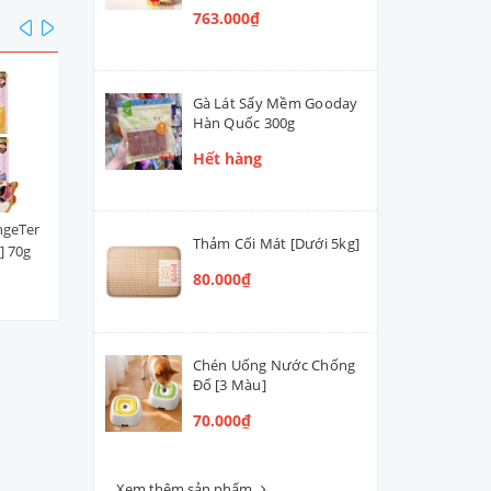
763.000₫
prev
next
Gà Lát Sấy Mềm Gooday
Hàn Quốc 300g
Hết hàng
ngeTer
Súp Thưởng | Sốt Ciao Churu
Xúc xích DeliSci Thái Lan 2
Thảm Cối Mát [Dưới 5kg]
] 70g
Thái Lan Cá Ngừ Mix (Hộp
[Cá Ngừ]
100 tuýp)
80.000₫
763.000₫
25.000₫
Chén Uống Nước Chống
Đổ [3 Màu]
70.000₫
Xem thêm sản phẩm