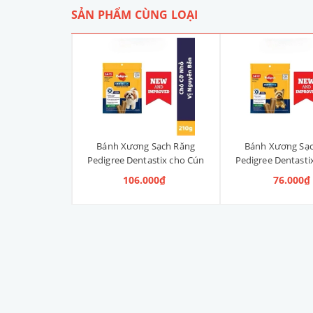
SẢN PHẨM CÙNG LOẠI
 Sạch Răng
Bánh Xương Sạch Răng
Bánh Xương Sạ
astix cho Cún
Pedigree Dentastix cho Cún
Pedigree Dentasti
anh, Vị Truyền
vừa 210g (14 Thanh, Vị
nhỏ 120g (14 Th
000₫
106.000₫
76.000₫
ng)
Truyền Thống)
Truyền Thố