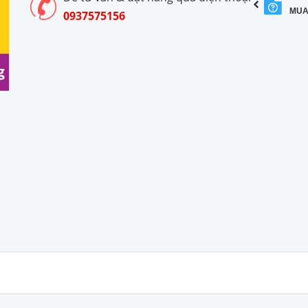
MUA
0937575156