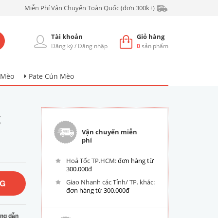
Miễn Phí Vận Chuyển Toàn Quốc (đơn 300k+)
Tài khoản
Giỏ hàng
Đăng ký
/
Đăng nhập
0
sản phẩm
 Mèo
Pate Cún Mèo
g
Vận chuyển miễn
phí
Hoả Tốc TP.HCM:
đơn hàng từ
300.000đ
NG
Giao Nhanh các Tỉnh/ TP. khác:
đơn hàng từ 300.000đ
ng dẫn