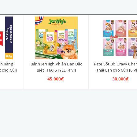
ch Răng
Bánh JerHigh Phiên Bản Đặc
Pate Sốt Bò Gravy Cha
x cho Cún
Biệt THAI STYLE [4 Vị]
Thái Lan cho Cún [6 Vị
anh, Vị
45.000₫
30.000₫
ng)