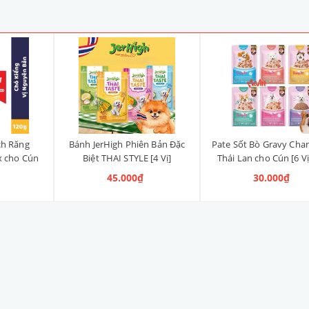
ch Răng
Bánh JerHigh Phiên Bản Đặc
Pate Sốt Bò Gravy Cha
x cho Cún
Biệt THAI STYLE [4 Vị]
Thái Lan cho Cún [6 Vị
anh, Vị
45.000₫
30.000₫
ng)