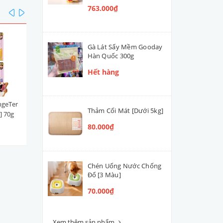
763.000₫
prev
next
Gà Lát Sấy Mềm Gooday
Hàn Quốc 300g
Hết hàng
ngeTer
Súp Thưởng | Sốt Ciao Churu
Xúc xích DeliSci Thái Lan 2
Thảm Cối Mát [Dưới 5kg]
] 70g
Thái Lan Cá Ngừ Mix (Hộp
[Cá Ngừ]
100 tuýp)
80.000₫
763.000₫
25.000₫
Chén Uống Nước Chống
Đổ [3 Màu]
70.000₫
Xem thêm sản phẩm