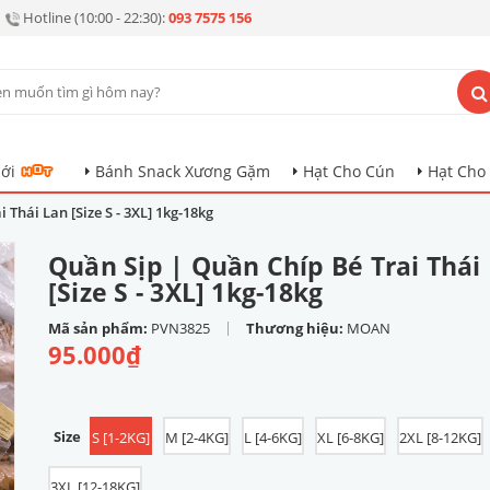
Hotline (10:00 - 22:30):
093 7575 156
ới
Bánh Snack Xương Gặm
Hạt Cho Cún
Hạt Cho
 Thái Lan [Size S - 3XL] 1kg-18kg
Quần Sịp | Quần Chíp Bé Trai Thái
[Size S - 3XL] 1kg-18kg
|
Mã sản phẩm:
PVN3825
Thương hiệu:
MOAN
95.000₫
Size
S [1-2KG]
M [2-4KG]
L [4-6KG]
XL [6-8KG]
2XL [8-12KG]
3XL [12-18KG]