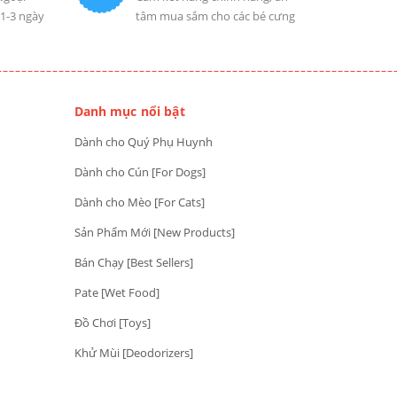
 1-3 ngày
tâm mua sắm cho các bé cưng
Danh mục nổi bật
Dành cho Quý Phụ Huynh
Dành cho Cún [For Dogs]
Dành cho Mèo [For Cats]
Sản Phẩm Mới [New Products]
Bán Chạy [Best Sellers]
Pate [Wet Food]
Đồ Chơi [Toys]
Khử Mùi [Deodorizers]