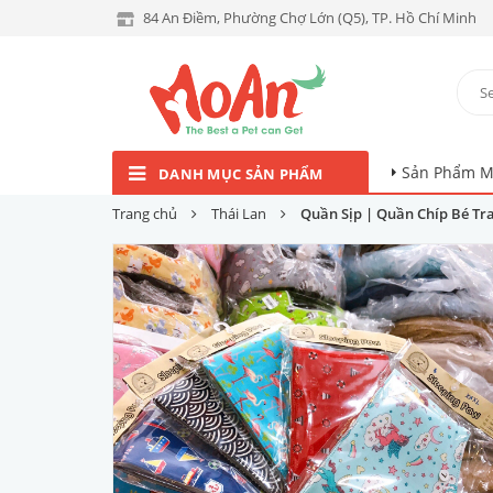
84 An Điềm, Phường Chợ Lớn (Q5), TP. Hồ Chí Minh
Sản Phẩm M
DANH MỤC SẢN PHẨM
Trang chủ
Thái Lan
Quần Sịp | Quần Chíp Bé Trai