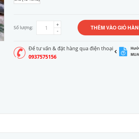
+
THÊM VÀO GIỎ HÀ
Số lượng:
-
Để tư vấn & đặt hàng qua điện thoại
Hướ
MUA
0937575156