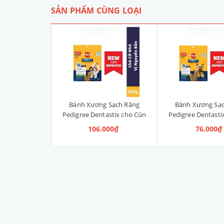
SẢN PHẨM CÙNG LOẠI
 Sạch Răng
Bánh Xương Sạch Răng
Bánh Xương Sạ
astix cho Cún
Pedigree Dentastix cho Cún
Pedigree Dentasti
anh, Vị Truyền
vừa 210g (14 Thanh, Vị
nhỏ 120g (14 Th
000₫
106.000₫
76.000₫
ng)
Truyền Thống)
Truyền Thố