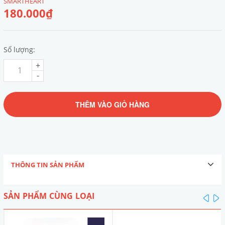
SMARTHEART
180.000₫
Số lượng:
+
-
THÊM VÀO GIỎ HÀNG
THÔNG TIN SẢN PHẨM
SẢN PHẨM CÙNG LOẠI
pre
n