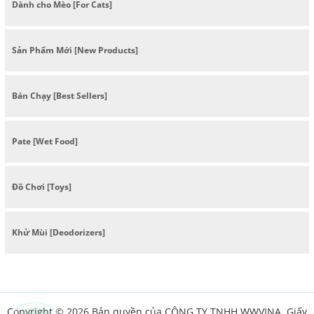
Dành cho Mèo [For Cats]
Sản Phẩm Mới [New Products]
Bán Chạy [Best Sellers]
Pate [Wet Food]
Đồ Chơi [Toys]
Khử Mùi [Deodorizers]
Copyright © 2026 Bản quyền của CÔNG TY TNHH WWVINA. Giấy