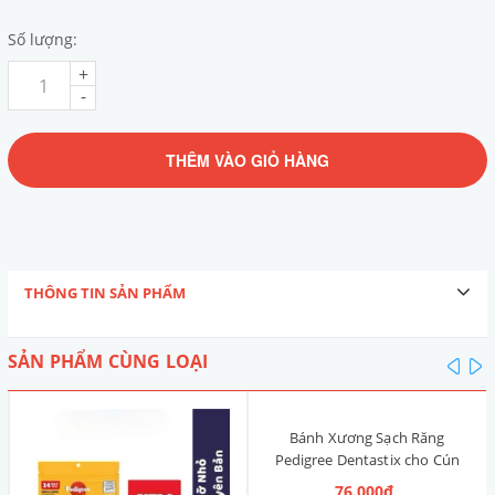
Số lượng:
+
-
THÊM VÀO GIỎ HÀNG
THÔNG TIN SẢN PHẨM
SẢN PHẨM CÙNG LOẠI
pre
n
Bánh Xương Sạch Răng
Pedigree Dentastix cho Cún
nhỏ 120g (14 Thanh, Vị Truyền
76.000₫