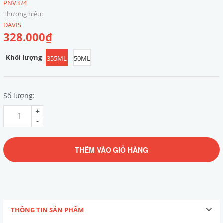
PNV374
Thương hiệu:
DAVIS
328.000₫
Khối lượng
355ML
50ML
Số lượng:
+
-
THÊM VÀO GIỎ HÀNG
THÔNG TIN SẢN PHẨM