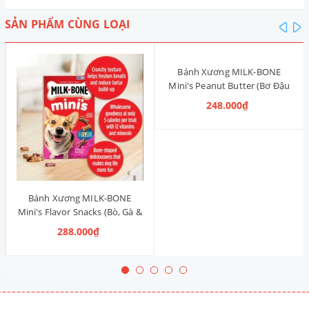
SẢN PHẨM CÙNG LOẠI
pre
n
Bánh Xương MILK-BONE
Mini's Peanut Butter (Bơ Đậu
Phộng) 425g
248.000₫
Bánh Xương MILK-BONE
Mini's Flavor Snacks (Bò, Gà &
Heo Xông Khói) 425g
288.000₫