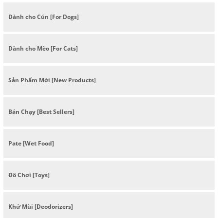
Dành cho Cún [For Dogs]
Dành cho Mèo [For Cats]
Sản Phẩm Mới [New Products]
Bán Chạy [Best Sellers]
Pate [Wet Food]
Đồ Chơi [Toys]
Khử Mùi [Deodorizers]