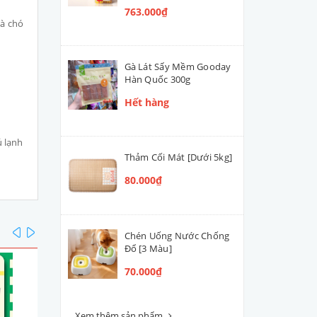
763.000₫
và chó
Gà Lát Sấy Mềm Gooday
Hàn Quốc 300g
Hết hàng
ủ lạnh
Thảm Cối Mát [Dưới 5kg]
80.000₫
prev
next
Chén Uống Nước Chống
Đổ [3 Màu]
70.000₫
Xem thêm sản phẩm