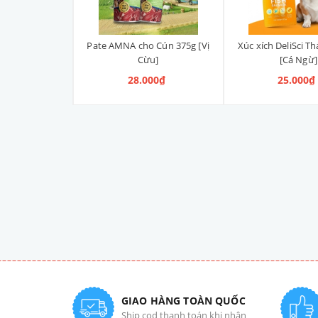
 Cún 375g [Vị
Pate AMNA cho Cún 375g [Vị
Xúc xích DeliSci Th
Hồi]
Cừu]
[Cá Ngừ]
00₫
28.000₫
25.000₫
GIAO HÀNG TOÀN QUỐC
Ship cod thanh toán khi nhận