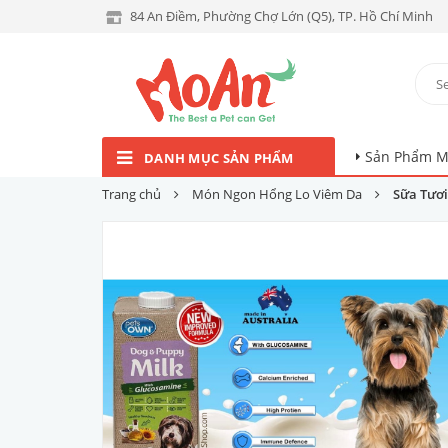
84 An Điềm, Phường Chợ Lớn (Q5), TP. Hồ Chí Minh
Sản Phẩm M
DANH MỤC SẢN PHẨM
Trang chủ
Món Ngon Hổng Lo Viêm Da
Sữa Tươi