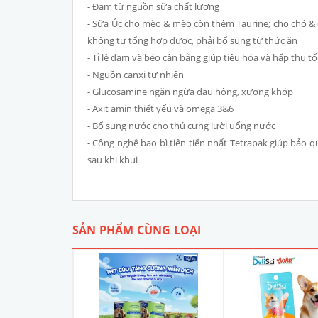
- Đạm từ nguồn sữa chất lượng
- Sữa Úc cho mèo & mèo còn thêm Taurine; cho chó & c
không tự tổng hợp được, phải bổ sung từ thức ăn
- Tỉ lệ đạm và béo cân bằng giúp tiêu hóa và hấp thu tố
- Nguồn canxi tự nhiên
- Glucosamine ngăn ngừa đau hông, xương khớp
- Axit amin thiết yếu và omega 3&6
- Bổ sung nước cho thú cưng lười uống nước
- Công nghệ bao bì tiên tiến nhất Tetrapak giúp bảo 
sau khi khui
SẢN PHẨM CÙNG LOẠI