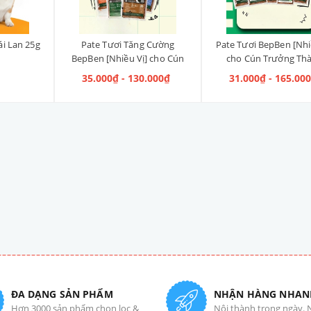
ái Lan 25g
Pate Tươi Tăng Cường
Pate Tươi BepBen [Nhi
BepBen [Nhiều Vị] cho Cún
cho Cún Trưởng Th
Con
35.000₫ - 130.000₫
31.000₫ - 165.00
ĐA DẠNG SẢN PHẨM
NHẬN HÀNG NHAN
Hơn 3000 sản phẩm chọn lọc &
Nội thành trong ngày. 