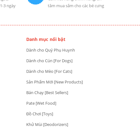
 1-3 ngày
tâm mua sắm cho các bé cưng
Danh mục nổi bật
Dành cho Quý Phụ Huynh
Dành cho Cún [For Dogs]
Dành cho Mèo [For Cats]
Sản Phẩm Mới [New Products]
Bán Chạy [Best Sellers]
Pate [Wet Food]
Đồ Chơi [Toys]
Khử Mùi [Deodorizers]