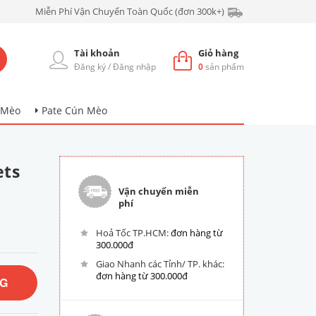
Miễn Phí Vận Chuyển Toàn Quốc (đơn 300k+)
Tài khoản
Giỏ hàng
Đăng ký
/
Đăng nhập
0
sản phẩm
 Mèo
Pate Cún Mèo
ets
Vận chuyển miễn
phí
Hoả Tốc TP.HCM:
đơn hàng từ
300.000đ
Giao Nhanh các Tỉnh/ TP. khác:
đơn hàng từ 300.000đ
NG