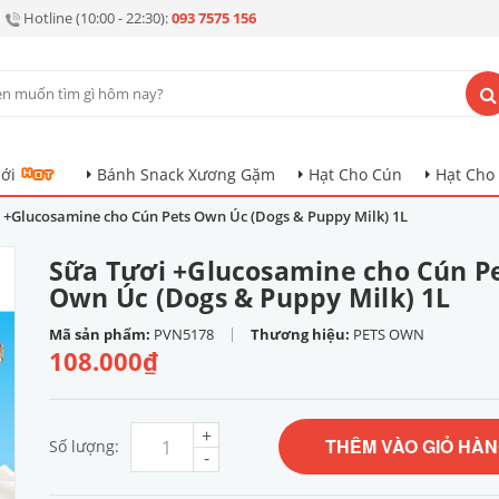
Hotline (10:00 - 22:30):
093 7575 156
ới
Bánh Snack Xương Gặm
Hạt Cho Cún
Hạt Cho
 +Glucosamine cho Cún Pets Own Úc (Dogs & Puppy Milk) 1L
Sữa Tươi +Glucosamine cho Cún P
Own Úc (Dogs & Puppy Milk) 1L
|
Mã sản phẩm:
PVN5178
Thương hiệu:
PETS OWN
108.000₫
+
THÊM VÀO GIỎ HÀ
Số lượng:
-