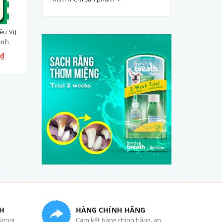
ều Vị]
Pate Tươi Bổ Sung Nước
V.O.M G/H Gastrointestina
ành
Hầm Xương BepBen [Nhiều
Low Fat + Hypoallergenic
Vị] cho Cún
Hàn Quốc - Hỗ Trợ Điều Tr
0₫
39.000₫ - 47.000₫
450.000₫
Tiêu Hoá & Chống Dị Ứng c
Cún 1.4kg
H
HÀNG CHÍNH HÃNG
Ngoại
Cam kết hàng chính hãng, an