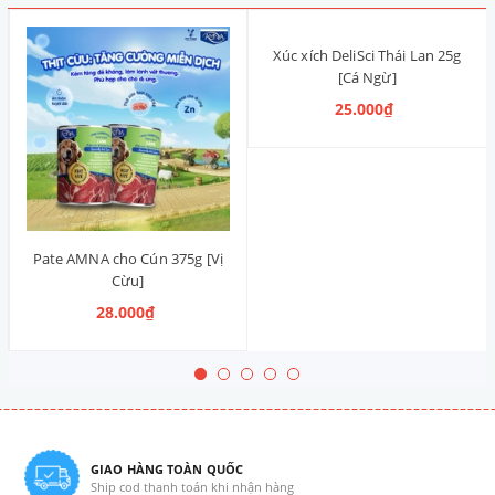
Xúc xích DeliSci Thái Lan 25g
[Cá Ngừ]
25.000₫
Pate AMNA cho Cún 375g [Vị
Cừu]
28.000₫
GIAO HÀNG TOÀN QUỐC
Ship cod thanh toán khi nhận hàng