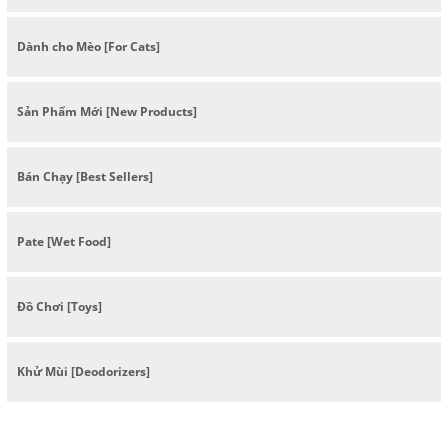
Dành cho Mèo [For Cats]
Sản Phẩm Mới [New Products]
Bán Chạy [Best Sellers]
Pate [Wet Food]
Đồ Chơi [Toys]
Khử Mùi [Deodorizers]