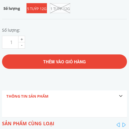
Số lượng
5 TUÝP 12G
1 TUÝP 12G
Số lượng:
+
-
THÊM VÀO GIỎ HÀNG
THÔNG TIN SẢN PHẨM
SẢN PHẨM CÙNG LOẠI
pre
n