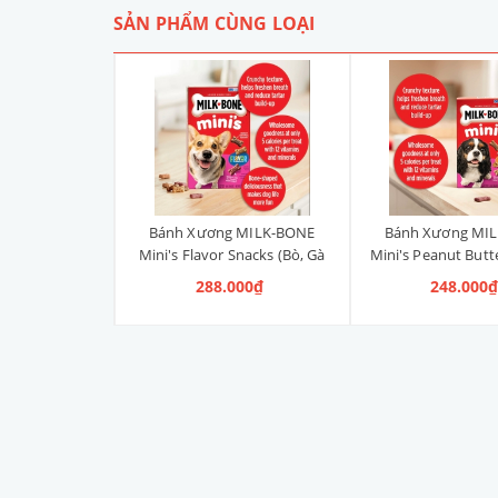
SẢN PHẨM CÙNG LOẠI
 MILK-BONE
Bánh Xương MILK-BONE
Bánh Xương MI
s (có sốt)
Mini's Flavor Snacks (Bò, Gà
Mini's Peanut Butt
& Heo Xông Khói) 425g
Phộng) 42
 748.000₫
288.000₫
248.000