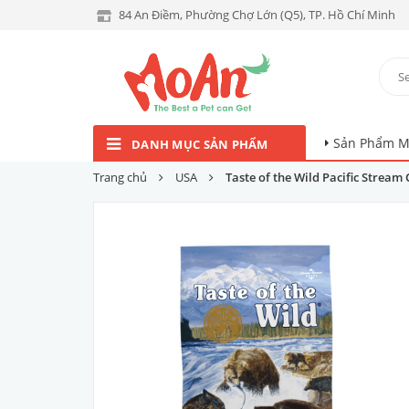
84 An Điềm, Phường Chợ Lớn (Q5), TP. Hồ Chí Minh
Sản Phẩm M
DANH MỤC SẢN PHẨM
Trang chủ
USA
Taste of the Wild Pacific Stream