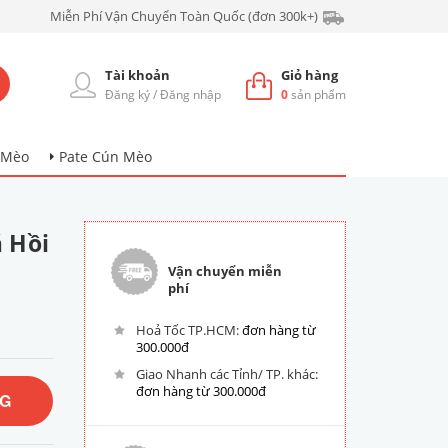
Miễn Phí Vận Chuyển Toàn Quốc (đơn 300k+)
Tài khoản
Giỏ hàng
Đăng ký
/
Đăng nhập
0
sản phẩm
 Mèo
Pate Cún Mèo
á Hồi
Vận chuyển miễn
phí
Hoả Tốc TP.HCM:
đơn hàng từ
300.000đ
Giao Nhanh các Tỉnh/ TP. khác:
đơn hàng từ 300.000đ
NG