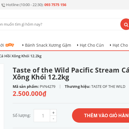
Hotline (10:00 - 22:30):
093 7575 156
ới
Bánh Snack Xương Gặm
Hạt Cho Cún
Hạt Cho
 Cá Hồi Xông Khói 12.2kg
Taste of the Wild Pacific Stream C
Xông Khói 12.2kg
|
Mã sản phẩm:
PVN4279
Thương hiệu:
TASTE OF THE WILD
2.500.000₫
+
THÊM VÀO GIỎ HÀ
Số lượng:
-