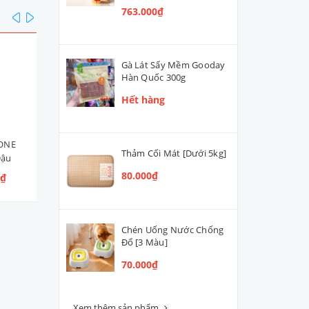
763.000₫
prev
next
Gà Lát Sấy Mềm Gooday
Hàn Quốc 300g
Hết hàng
BONE
Bánh Xương Sạch Răng
Bánh Xương Tủy MILK-BO
Thảm Cối Mát [Dưới 5kg]
Đậu
Greenies
Maro Snacks Bacon (Heo
ơ Đậu
Xông Khói)
80.000₫
0₫
45.000₫ - 1.565.000₫
60.000₫ - 648.000₫
 Đậu
Chén Uống Nước Chống
Đổ [3 Màu]
70.000₫
Xem thêm sản phẩm