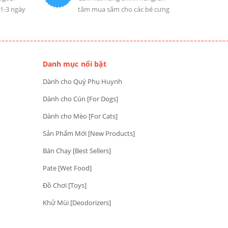
 1-3 ngày
tâm mua sắm cho các bé cưng
Danh mục nổi bật
Dành cho Quý Phụ Huynh
Dành cho Cún [For Dogs]
Dành cho Mèo [For Cats]
Sản Phẩm Mới [New Products]
Bán Chạy [Best Sellers]
Pate [Wet Food]
Đồ Chơi [Toys]
Khử Mùi [Deodorizers]