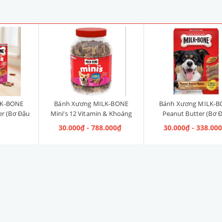
LK-BONE
Bánh Xương MILK-BONE
Bánh Xương MILK-
er (Bơ Đậu
Mini’s 12 Vitamin & Khoáng
Peanut Butter (Bơ 
5g
(size mini)
Phộng, Xông Khói & B
₫
30.000₫ - 788.000₫
30.000₫ - 338.00
Phộng, Mật Ong & Bơ
Phộng)