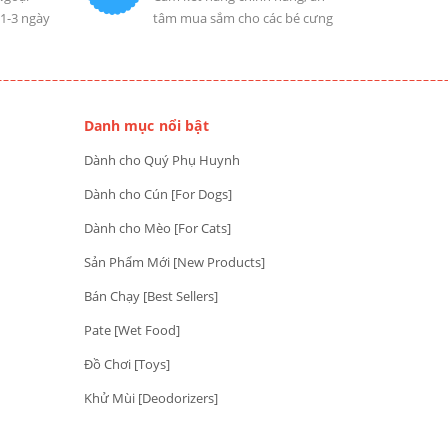
 1-3 ngày
tâm mua sắm cho các bé cưng
Danh mục nổi bật
Dành cho Quý Phụ Huynh
Dành cho Cún [For Dogs]
Dành cho Mèo [For Cats]
Sản Phẩm Mới [New Products]
Bán Chạy [Best Sellers]
Pate [Wet Food]
Đồ Chơi [Toys]
Khử Mùi [Deodorizers]