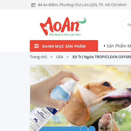
84 An Điềm, Phường Chợ Lớn (Q5), TP. Hồ Chí Minh
Sản Phẩm M
DANH MỤC SẢN PHẨM
Trang chủ
USA
Xịt Trị Ngứa TROPICLEAN OXYMED