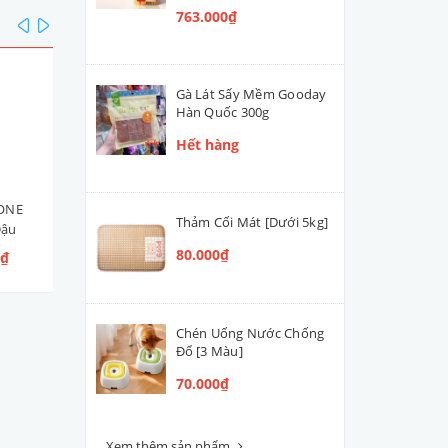
763.000₫
prev
next
Gà Lát Sấy Mềm Gooday
Hàn Quốc 300g
Hết hàng
BONE
Bánh Xương Sạch Răng
Bánh Xương Tủy MILK-BO
Thảm Cối Mát [Dưới 5kg]
Đậu
Greenies
Maro Snacks Bacon (Heo
ơ Đậu
Xông Khói)
80.000₫
0₫
45.000₫ - 1.565.000₫
60.000₫ - 648.000₫
 Đậu
Chén Uống Nước Chống
Đổ [3 Màu]
70.000₫
Xem thêm sản phẩm