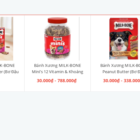
LK-BONE
Bánh Xương MILK-BONE
Bánh Xương MILK-
er (Bơ Đậu
Mini’s 12 Vitamin & Khoáng
Peanut Butter (Bơ 
5g
(size mini)
Phộng, Xông Khói & B
₫
30.000₫ - 788.000₫
30.000₫ - 338.00
Phộng, Mật Ong & Bơ
Phộng)