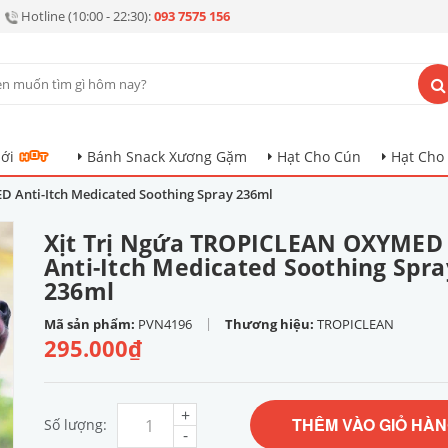
Hotline (10:00 - 22:30):
093 7575 156
ới
Bánh Snack Xương Gặm
Hạt Cho Cún
Hạt Cho
 Anti-Itch Medicated Soothing Spray 236ml
Xịt Trị Ngứa TROPICLEAN OXYMED
Anti-Itch Medicated Soothing Spra
236ml
|
Mã sản phẩm:
PVN4196
Thương hiệu:
TROPICLEAN
295.000₫
+
THÊM VÀO GIỎ HÀ
Số lượng:
-