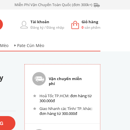
Miễn Phí Vận Chuyển Toàn Quốc (đơn 300k+)
Tài khoản
Giỏ hàng
Đăng ký
/
Đăng nhập
0
sản phẩm
 Mèo
Pate Cún Mèo
y
Vận chuyển miễn
phí
Hoả Tốc TP.HCM:
đơn hàng từ
300.000đ
Giao Nhanh các Tỉnh/ TP. khác:
đơn hàng từ 300.000đ
NG