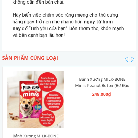
không cần đến bàn chải.
Hãy biến việc chăm sóc răng miệng cho thú cưng
hằng ngày trở nên nhẹ nhàng hơn
ngay từ hôm
nay
để “tình yêu của bạn” luôn thơm tho, khỏe mạnh
và bên cạnh bạn lâu hơn!
SẢN PHẨM CÙNG LOẠI
pre
n
Bánh Xương MILK-BONE
Mini's Peanut Butter (Bơ Đậu
Phộng) 425g
248.000₫
Bánh Xương MILK-BONE