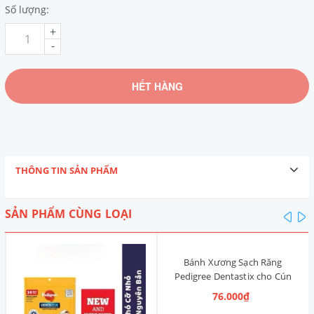
Số lượng:
+
-
HẾT HÀNG
THÔNG TIN SẢN PHẨM
SẢN PHẨM CÙNG LOẠI
pre
n
Bánh Xương Sạch Răng
Pedigree Dentastix cho Cún
nhỏ 120g (14 Thanh, Vị Truyền
76.000₫
Thống)