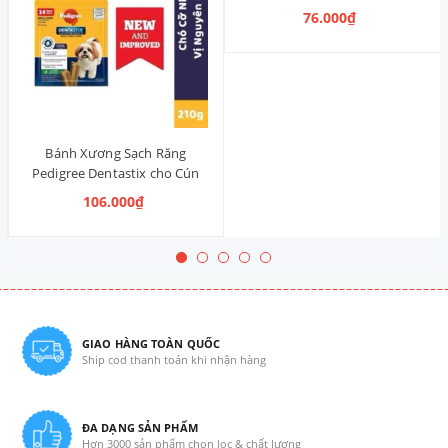
nhỏ 120g (14 Thanh, Vị Truyền
76.000₫
Thống)
Bánh Xương Sạch Răng
Pedigree Dentastix cho Cún
vừa 210g (14 Thanh, Vị Truyền
106.000₫
Thống)
GIAO HÀNG TOÀN QUỐC
Ship cod thanh toán khi nhận hàng
ĐA DẠNG SẢN PHẨM
Hơn 3000 sản phẩm chọn lọc & chất lượng