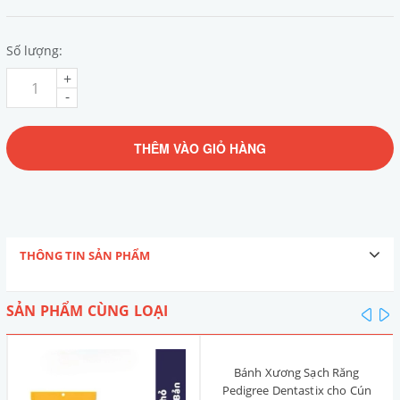
Số lượng:
+
-
THÊM VÀO GIỎ HÀNG
THÔNG TIN SẢN PHẨM
SẢN PHẨM CÙNG LOẠI
pre
n
Bánh Xương Sạch Răng
Pedigree Dentastix cho Cún