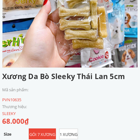
Xương Da Bò Sleeky Thái Lan 5cm
Mã sản phẩm:
PVN10635
Thương hiệu:
SLEEKY
68.000₫
Size
GÓI 7 XƯƠNG
1 XƯƠNG